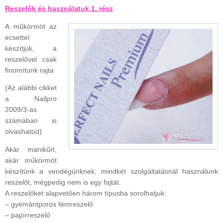
Reszelők és használatuk 1. rész
A műkörmöt az
ecsettel
készítjük, a
reszelővel csak
finomítunk rajta
(Az alábbi cikket
a Nailpro
2009/3-as
számában is
olvashatod)
Akár manikűrt,
akár műkörmöt
készítünk a vendégünknek, mindkét szolgáltatásnál használunk
reszelőt, mégpedig nem is egy fajtát.
A reszelőket alapvetően három típusba sorolhatjuk:
– gyémántporos fémreszelő
– papírreszelő