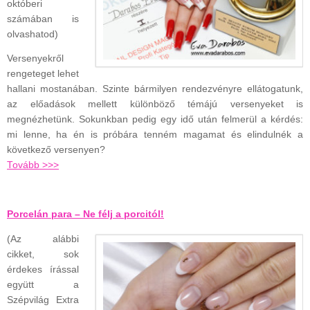
októberi
számában is
olvashatod)
Versenyekről
rengeteget lehet
hallani mostanában. Szinte bármilyen rendezvényre ellátogatunk,
az előadások mellett különböző témájú versenyeket is
megnézhetünk. Sokunkban pedig egy idő után felmerül a kérdés:
mi lenne, ha én is próbára tenném magamat és elindulnék a
következő versenyen?
Tovább >>>
Porcelán para – Ne félj a porcitól!
(Az alábbi
cikket, sok
érdekes írással
együtt a
Szépvilág Extra