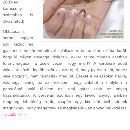
2009-es
karácsonyi
számában is
olvashatod)
Oktatásaim
során nagyon
sok kezdő és
gyakorlott műkörömépítővel találkozom és amikor szóba kerül,
hogy ki milyen anyaggal dolgozik, akkor szinte minden esetben
toronymagasan a zselé vezet. Hogy miért? A kérdésre adott
válaszok között legtöbbször az szerepel, hogy gyorsan köt, nehéz
vele dolgozni, nem tanították meg jól. Ezeket a válaszokat hallva,
valahogy mindig az az érzésem, hogy valahol a mélyben a
porcelántól való félelem az, ami gátat szab az anyag
használatának. A porcelán azonban egy kiváló anyag, amiben
rengeteg lehetőség rejlik, csupán egy kis időt kell adnunk
magunknak, hogy megértsük és megismerjük az anyag működését.
Tovább >>>