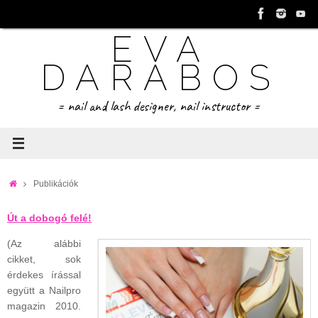
Tovább
a
EVA
tartalomra
DARABOS
= nail and lash designer, nail instructor =
Home
Publikációk
Út a dobogó felé!
(Az alábbi
cikket, sok
érdekes írással
együtt a Nailpro
magazin 2010.