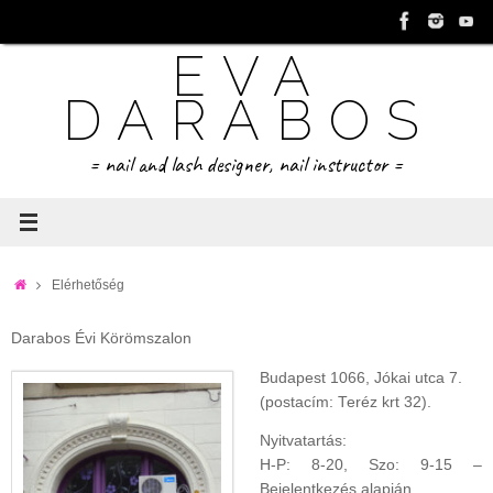
Tovább
a
EVA
tartalomra
DARABOS
= nail and lash designer, nail instructor =
Home
Elérhetőség
Darabos Évi Körömszalon
Budapest 1066, Jókai utca 7.
(postacím: Teréz krt 32).
Nyitvatartás:
H-P: 8-20, Szo: 9-15 –
Bejelentkezés alapján