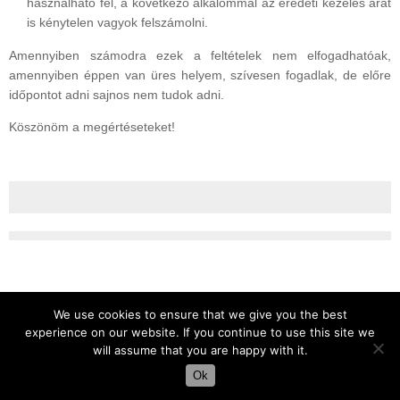
használható fel, a következő alkalommal az eredeti kezelés árát
is kénytelen vagyok felszámolni.
Amennyiben számodra ezek a feltételek nem elfogadhatóak,
amennyiben éppen van üres helyem, szívesen fogadlak, de előre
időpontot adni sajnos nem tudok adni.
Köszönöm a megértéseteket!
We use cookies to ensure that we give you the best
experience on our website. If you continue to use this site we
will assume that you are happy with it.
Ok
Az oldal motorja
Tempera
&
WordPress.