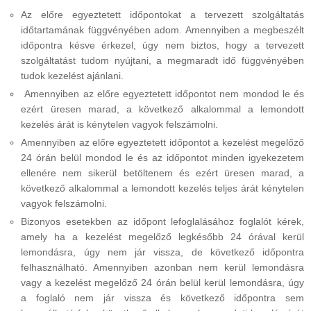
Az előre egyeztetett időpontokat a tervezett szolgáltatás
időtartamának függvényében adom. Amennyiben a megbeszélt
időpontra késve érkezel, úgy nem biztos, hogy a tervezett
szolgáltatást tudom nyújtani, a megmaradt idő függvényében
tudok kezelést ajánlani.
Amennyiben az előre egyeztetett időpontot nem mondod le és
ezért üresen marad, a következő alkalommal a lemondott
kezelés árát is kénytelen vagyok felszámolni.
Amennyiben az előre egyeztetett időpontot a kezelést megelőző
24 órán belül mondod le és az időpontot minden igyekezetem
ellenére nem sikerül betöltenem és ezért üresen marad, a
következő alkalommal a lemondott kezelés teljes árát kénytelen
vagyok felszámolni.
Bizonyos esetekben az időpont lefoglalásához foglalót kérek,
amely ha a kezelést megelőző legkésőbb 24 órával kerül
lemondásra, úgy nem jár vissza, de következő időpontra
felhasználható. Amennyiben azonban nem kerül lemondásra
vagy a kezelést megelőző 24 órán belül kerül lemondásra, úgy
a foglaló nem jár vissza és következő időpontra sem