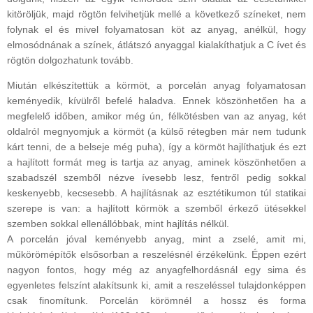
kitöröljük, majd rögtön felvihetjük mellé a következő színeket, nem
folynak el és mivel folyamatosan köt az anyag, anélkül, hogy
elmosódnának a színek, átlátszó anyaggal kialakíthatjuk a C ívet és
rögtön dolgozhatunk tovább.
Miután elkészítettük a körmöt, a porcelán anyag folyamatosan
keményedik, kívülről befelé haladva. Ennek köszönhetően ha a
megfelelő időben, amikor még ún, félkötésben van az anyag, két
oldalról megnyomjuk a körmöt (a külső rétegben már nem tudunk
kárt tenni, de a belseje még puha), így a körmöt hajlíthatjuk és ezt
a hajlított formát meg is tartja az anyag, aminek köszönhetően a
szabadszél szemből nézve ívesebb lesz, fentről pedig sokkal
keskenyebb, kecsesebb. A hajlításnak az esztétikumon túl statikai
szerepe is van: a hajlított körmök a szemből érkező ütésekkel
szemben sokkal ellenállóbbak, mint hajlítás nélkül.
A porcelán jóval keményebb anyag, mint a zselé, amit mi,
műkörömépítők elsősorban a reszelésnél érzékelünk. Éppen ezért
nagyon fontos, hogy még az anyagfelhordásnál egy sima és
egyenletes felszínt alakítsunk ki, amit a reszeléssel tulajdonképpen
csak finomítunk. Porcelán körömnél a hossz és forma