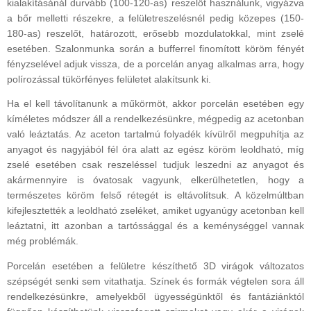
kialakításánál durvább (100-120-as) reszelőt használunk, vigyázva
a bőr melletti részekre, a felületreszelésnél pedig közepes (150-
180-as) reszelőt, határozott, erősebb mozdulatokkal, mint zselé
esetében. Szalonmunka során a bufferrel finomított köröm fényét
fényzselével adjuk vissza, de a porcelán anyag alkalmas arra, hogy
polírozással tükörfényes felületet alakítsunk ki.
Ha el kell távolítanunk a műkörmöt, akkor porcelán esetében egy
kíméletes módszer áll a rendelkezésünkre, mégpedig az acetonban
való leáztatás. Az aceton tartalmú folyadék kívülről megpuhítja az
anyagot és nagyjából fél óra alatt az egész köröm leoldható, míg
zselé esetében csak reszeléssel tudjuk leszedni az anyagot és
akármennyire is óvatosak vagyunk, elkerülhetetlen, hogy a
természetes köröm felső rétegét is eltávolítsuk. A közelmúltban
kifejlesztették a leoldható zseléket, amiket ugyanúgy acetonban kell
leáztatni, itt azonban a tartóssággal és a keménységgel vannak
még problémák.
Porcelán esetében a felületre készíthető 3D virágok változatos
szépségét senki sem vitathatja. Színek és formák végtelen sora áll
rendelkezésünkre, amelyekből ügyességünktől és fantáziánktól