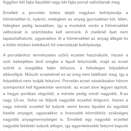
függően két fajta liquiddel vagy két fajta porral valósítanak meg.
Emellett a porcelán kötési idejét nagyban befolyásolja a
hőmérséklet is, nyáron, melegben az anyag gyorsabban köt, télen,
hidegben pedig lassabban, így a munkánk során a hőmérséklet
változását is számításba kell vennünk. A zselénél ilyet nem
tapasztalhatunk, ugyanakkor itt a hőmérséklet az anyag állagát és
a kötés közben keletkező hő intenzitását befolyásolja.
A porcelánhoz természetes szőrű ecsetet használunk, hiszen a
szőr belsejében lévő üregbe a liquid felszívódik, majd az ecset
szőrét a üvegtálka falán lehúzva, a felesleges folyadékot
eltávolítjuk. Műszőr ecseteknél ez az üreg nem található meg, így a
folyadékot nem tudják felszívni. Porcelán ecset vásárlásakor három
szempontot kell figyelembe vennünk: az ecset töve legyen lapított,
a hegye pontban végződő, a mérete pedig minél nagyobb, 8-as
vagy 10-es. Soha ne féljünk nagyobb ecsettel dolgozni, hiszen a
nagy méretű ecsettel fel tudunk venni kevés liquidet és egyúttal
kisebb anyagot, ugyanakkor a hosszabb körmökhöz szükséges
nagyobb anyagmennyiséget is. Emellett egy nagyobb ecsettel
nagyobb felületet tudunk átfogni, így egyenletesebb felszínt kapunk