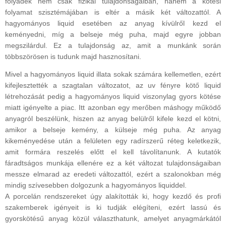
folyadék nem csak fizikai tulajdonságaiban, hanem a kötési
folyamat szisztémájában is eltér a másik két változattól. A
hagyományos liquid esetében az anyag kívülről kezd el
keményedni, míg a belseje még puha, majd egyre jobban
megszilárdul. Ez a tulajdonság az, amit a munkánk során
többszörösen is tudunk majd hasznosítani.
Mivel a hagyományos liquid illata sokak számára kellemetlen, ezért
kifejlesztették a szagtalan változatot, az uv fényre kötő liquid
létrehozását pedig a hagyományos liquid viszonylag gyors kötése
miatt igényelte a piac. Itt azonban egy merőben máshogy működő
anyagról beszélünk, hiszen az anyag belülről kifele kezd el kötni,
amikor a belseje kemény, a külseje még puha. Az anyag
kikeményedése után a felületen egy radírszerű réteg keletkezik,
amit formára reszelés előtt el kell távolítanunk. A kutatók
fáradtságos munkája ellenére ez a két változat tulajdonságaiban
messze elmarad az eredeti változattól, ezért a szalonokban még
mindig szívesebben dolgozunk a hagyományos liquiddel.
A porcelán rendszereket úgy alakították ki, hogy kezdő és profi
szakemberek igényeit is ki tudják elégíteni, ezért lassú és
gyorskötésű anyag közül választhatunk, amelyet anyagmárkától