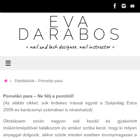
Tovább
a
EVA
tartalomra
DARABOS
= nail and lash designer, nail instructor =
Home
Publikációk – Porcelán para
Porcelán para – Ne félj a porcitól!
(Az alábbi cikket, sok érdekes írással együtt a Szépvilág Extra
2009-es karácsonyi számában is olvashatod)
Oktatásaim során nagyon sok kezdő és gyakorlott
műkörömépítővel találkozom és amikor szóba kerül, hogy ki milyen
anyaggal dolgozik, akkor szinte minden esetben toronymagasan a