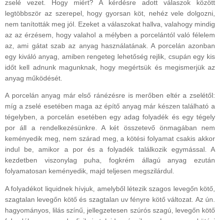
zselé vezet. Hogy miért? A kérdésre adott válaszok között
legtöbbször az szerepel, hogy gyorsan köt, nehéz vele dolgozni,
nem tanították meg jól. Ezeket a válaszokat hallva, valahogy mindig
az az érzésem, hogy valahol a mélyben a porcelántól való félelem
az, ami gátat szab az anyag használatának. A porcelán azonban
egy kiváló anyag, amiben rengeteg lehetőség rejlik, csupán egy kis
időt kell adnunk magunknak, hogy megértsük és megismerjük az
anyag működését.
A porcelán anyag már első ránézésre is merőben eltér a zselétől:
míg a zselé esetében maga az építő anyag már készen található a
tégelyben, a porcelán esetében egy adag folyadék és egy tégely
por áll a rendelkezésünkre. A két összetevő önmagában nem
keményedik meg, nem szárad meg, a kötési folyamat csakis akkor
indul be, amikor a por és a folyadék találkozik egymással. A
kezdetben viszonylag puha, fogkrém állagú anyag ezután
folyamatosan keményedik, majd teljesen megszilárdul.
A folyadékot liquidnek hívjuk, amelyből létezik szagos levegőn kötő,
szagtalan levegőn kötő és szagtalan uv fényre kötő változat. Az ún.
hagyományos, lilás színű, jellegzetesen szúrós szagú, levegőn kötő