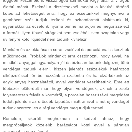
függően készíthetünk visszafogott szirmokat vagy akár a virágok
élethű mását. Ezeknél a díszítéseknél megint a kívülről történő
kötés ad lehetőséget arra, hogy az ecsetünkkel megnyomva a
gombócot szét tudjuk teríteni és sziromformát alakítsunk ki,
ugyanakkor az ecsetünk nyoma benne maradjon és megőrizze ezt
a formát. Ilyen típusú virágokat sem zseléből, sem szagtalan vagy
uv fényre kötő liquiddel nem tudunk kivitelezni.
Munkám és az oktatásaim során zselével és porcelánnal is készítek
műkörmöket. Próbálok mindenkit arra ösztönözni, hogy avval, ha
mindkét anyaggal ugyanolyan jól és biztosan tudunk dolgozni, több
vendéget tudunk elérni, hiszen jelentős százalékuk határozott
elképzeléssel tér be hozzánk a szalonba és ha elzárkózunk az
egyik anyag használatától, avval vendéget veszíthetünk. Emellett
többször előfordult már, hogy olyan vendégnek, akinek a zselé
folyamatosan felvált a körméről, a porcelán hosszú távú megoldást
tudott jelenteni az erősebb tapadás miatt amivel ismét új vendéget
tudunk szerezni és a régi vendéget meg tudjuk tartani.
Remélem, sikerült meghoznom a kedvet ahhoz, hogy
megpróbáljatok közelebbi barátságot kötni evvel a páratlan
anyaggal, a porcelánnal.