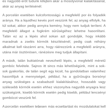
és nagyobb erőt tudunk kifejteni akár a mosolyvonal kialakításánál,
akár az anyag terítésénél.
A porcelán esetében kulcsfontosságú a megfelelő por és folyadék
aránya. Ha a liquidhez kevés port veszünk fel, az anyag elfolyik, ha
túl sokat, akkor pedig annyira kemény, hogy nem tudjuk teríteni. A
megfelelő állagot a fogkrém sűrűségéhez lehetne hasonlítani.
Talán ez az a lépés ahol sokan azt gondolják, hogy inkább
maradnak a zselés körmök készítésénél, pedig csak néhány
alkalmat kell rászánni arra, hogy ráérezzünk a megfelelő arányra,
utána már ösztönösen, ránézésre meg tudjuk állapítani.
A másik, talán buktatónak nevezhető lépés, a megfelelő méretű
gombóc felvétele. Sajnos itt sincs más lehetőségünk, mint a sok-
sok gyakorlás, de talán segít egy kicsit, ha gondolatban valamihez
hasonlítjuk a mennyiséget, például, ha a gyűrűsujjra borsónyi
anyag szükséges a szabadszél kialakításához, hosszabb vagy
szélesebb körmök esetén ehhez viszonyítva nagyobb anyagra lesz
szükségünk, kisebb körmök esetén pedig kisebb, például lencsényi
gombócot veszünk fel.
A porcelán esetében teljesen más ecsettartást és mozdulatokat kell