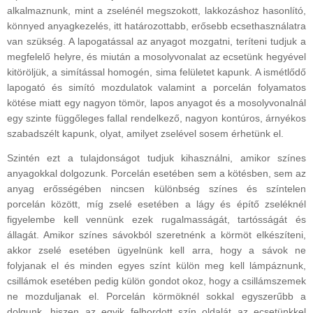
alkalmaznunk, mint a zselénél megszokott, lakkozáshoz hasonlító,
könnyed anyagkezelés, itt határozottabb, erősebb ecsethasználatra
van szükség. A lapogatással az anyagot mozgatni, teríteni tudjuk a
megfelelő helyre, és miután a mosolyvonalat az ecsetünk hegyével
kitöröljük, a simítással homogén, sima felületet kapunk. A ismétlődő
lapogató és simító mozdulatok valamint a porcelán folyamatos
kötése miatt egy nagyon tömör, lapos anyagot és a mosolyvonalnál
egy szinte függőleges fallal rendelkező, nagyon kontúros, árnyékos
szabadszélt kapunk, olyat, amilyet zselével sosem érhetünk el.
Szintén ezt a tulajdonságot tudjuk kihasználni, amikor színes
anyagokkal dolgozunk. Porcelán esetében sem a kötésben, sem az
anyag erősségében nincsen különbség színes és színtelen
porcelán között, míg zselé esetében a lágy és építő zseléknél
figyelembe kell vennünk ezek rugalmasságát, tartósságát és
állagát. Amikor színes sávokból szeretnénk a körmöt elkészíteni,
akkor zselé esetében ügyelnünk kell arra, hogy a sávok ne
folyjanak el és minden egyes színt külön meg kell lámpáznunk,
csillámok esetében pedig külön gondot okoz, hogy a csillámszemek
ne mozduljanak el. Porcelán körmöknél sokkal egyszerűbb a
dolgunk, hiszen az egyik felhordott szín oldalát az ecsetünkkel