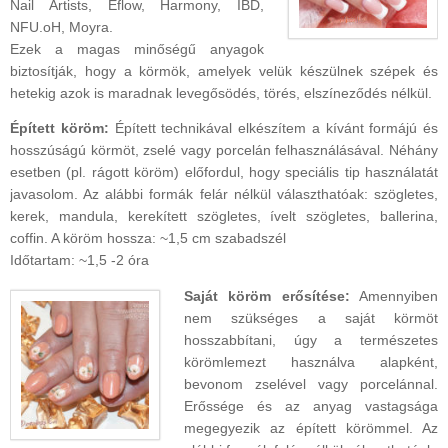
Nail Artists, Eflow, Harmony, IBD,
NFU.oH, Moyra.
Ezek a magas minőségű anyagok
biztosítják, hogy a körmök, amelyek velük készülnek szépek és
hetekig azok is maradnak levegősödés, törés, elszíneződés nélkül.
Épített köröm:
Épített technikával elkészítem a kívánt formájú és
hosszúságú körmöt, zselé vagy porcelán felhasználásával. Néhány
esetben (pl. rágott köröm) előfordul, hogy speciális tip használatát
javasolom. Az alábbi formák felár nélkül választhatóak: szögletes,
kerek, mandula, kerekített szögletes, ívelt szögletes, ballerina,
coffin. A köröm hossza: ~1,5 cm szabadszél
Időtartam: ~1,5 -2 óra
Saját köröm erősítése:
Amennyiben
nem szükséges a saját körmöt
hosszabbítani, úgy a természetes
körömlemezt használva alapként,
bevonom zselével vagy porcelánnal.
Erőssége és az anyag vastagsága
megegyezik az épített körömmel. Az