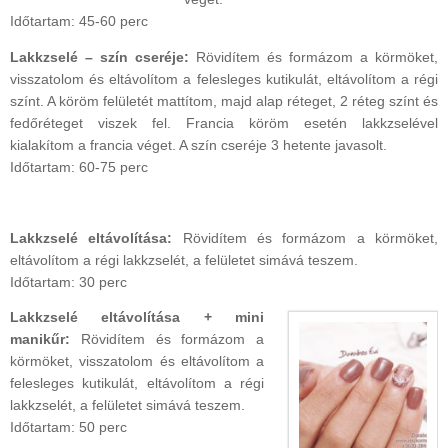
Időtartam: 45-60 perc
Lakkzselé – szín cseréje:
Rövidítem és formázom a körmöket,
visszatolom és eltávolítom a felesleges kutikulát, eltávolítom a régi
színt. A köröm felületét mattítom, majd alap réteget, 2 réteg színt és
fedőréteget viszek fel. Francia köröm esetén lakkzselével
kialakítom a francia véget. A szín cseréje 3 hetente javasolt.
Időtartam: 60-75 perc
Lakkzselé eltávolítása:
Rövidítem és formázom a körmöket,
eltávolítom a régi lakkzselét, a felületet simává teszem.
Időtartam: 30 perc
Lakkzselé eltávolítása + mini
manikűr:
Rövidítem és formázom a
körmöket, visszatolom és eltávolítom a
felesleges kutikulát, eltávolítom a régi
lakkzselét, a felületet simává teszem.
Időtartam: 50 perc