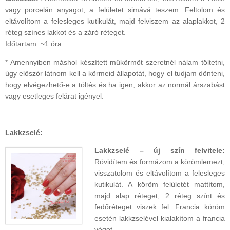
vagy porcelán anyagot, a felületet simává teszem. Feltolom és
eltávolítom a felesleges kutikulát, majd felviszem az alaplakkot, 2
réteg színes lakkot és a záró réteget.
Időtartam: ~1 óra
* Amennyiben máshol készített műkörmöt szeretnél nálam töltetni,
úgy először látnom kell a körmeid állapotát, hogy el tudjam dönteni,
hogy elvégezhető-e a töltés és ha igen, akkor az normál árszabást
vagy esetleges felárat igényel.
Lakkzselé:
Lakkzselé – új szín felvitele:
Rövidítem és formázom a körömlemezt,
visszatolom és eltávolítom a felesleges
kutikulát. A köröm felületét mattítom,
majd alap réteget, 2 réteg színt és
fedőréteget viszek fel. Francia köröm
esetén lakkzselével kialakítom a francia
véget.