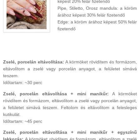
képest 20% felár fizetendő
Pipe, Stiletto, Orosz mandula: a köröm
árához képest 30% felár fizetendő
Edge: a köröm árához képest 50% felár
fizetendő
Zselé, porcelán eltávolítása:
A körmöket rövidítem és formázom,
eltávolítom a zselé vagy porcelán anyagot, a felületet simává
teszem.
Időtartam: ~30 perc
Zselé, porcelán eltávolítása + mini manikűr:
A körmöket
rövidítem és formázom, eltávolítom a zselé vagy porcelán anyagot,
a felületet simává teszem. Feltolom és eltávolítom a felesleges
kutikulát.
Időtartam: ~45 perc
Zselé, porcelán eltávolítása + mini manikűr + egyszínű
lakkozás:
A körmöket rövidítem és formázom, eltávolítom a zselé