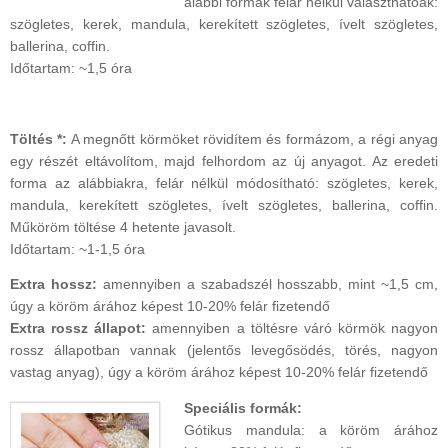
alábbi formák felár nélkül választhatóak:
szögletes, kerek, mandula, kerekített szögletes, ívelt szögletes,
ballerina, coffin.
Időtartam: ~1,5 óra
Töltés *:
A megnőtt körmöket rövidítem és formázom, a régi anyag
egy részét eltávolítom, majd felhordom az új anyagot. Az eredeti
forma az alábbiakra, felár nélkül módosítható: szögletes, kerek,
mandula, kerekített szögletes, ívelt szögletes, ballerina, coffin.
Műköröm töltése 4 hetente javasolt.
Időtartam: ~1-1,5 óra
Extra hossz:
amennyiben a szabadszél hosszabb, mint ~1,5 cm,
úgy a köröm árához képest 10-20% felár fizetendő
Extra rossz állapot:
amennyiben a töltésre váró körmök nagyon
rossz állapotban vannak (jelentős levegősödés, törés, nagyon
vastag anyag), úgy a köröm árához képest 10-20% felár fizetendő
Speciális formák:
Gótikus mandula: a köröm árához