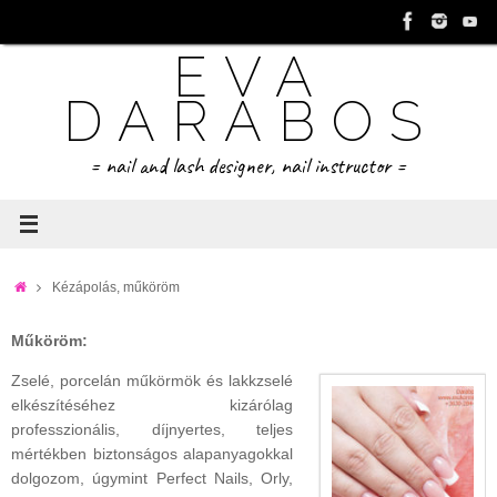
Tovább
a
EVA
tartalomra
DARABOS
= nail and lash designer, nail instructor =
Home
Kézápolás, műköröm
Műköröm:
Zselé, porcelán műkörmök és lakkzselé
elkészítéséhez kizárólag
professzionális, díjnyertes, teljes
mértékben biztonságos alapanyagokkal
dolgozom, úgymint Perfect Nails, Orly,